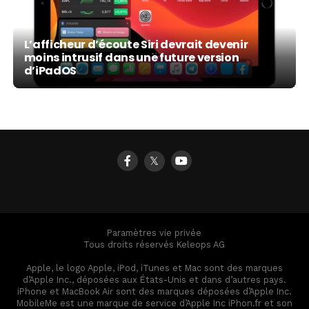
L’afficheur d’écoute Siri devrait devenir
moins intrusif dans une future version
d’iPadOS
𝕏
Paramètres vie privée
Tous droits réservés Keleops AG
Apple, le logo Apple, iPod, iTunes et Mac sont des marques
d’Apple Inc., déposées aux États-Unis et dans d’autres pays.
iPhone et MacBook Air sont des marques déposées d’Apple Inc.
MobileMe est une marque de service d’Apple Inc iPhon.fr et son