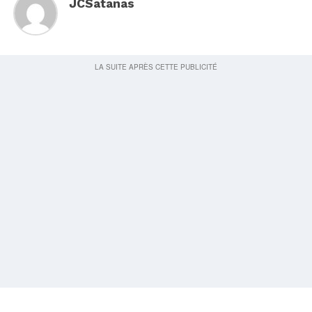
JCSatanas