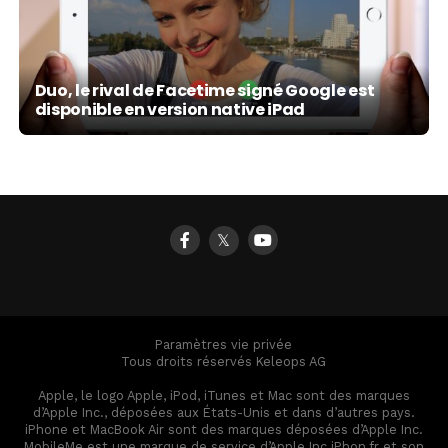
Duo, le rival de Facetime signé Google est
disponible en version native iPad
𝕏
Paramètres vie privée
Tous droits réservés Keleops AG
Apple, le logo Apple, iPod, iTunes et Mac sont des marques
d’Apple Inc., déposées aux États-Unis et dans d’autres pays.
iPhone et MacBook Air sont des marques déposées d’Apple Inc.
MobileMe est une marque de service d’Apple Inc iPhon.fr et son