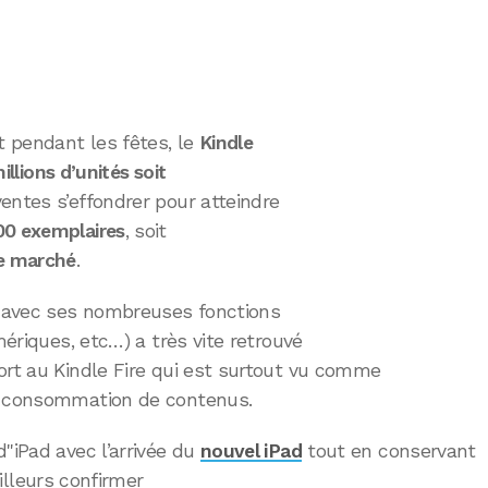
t pendant les fêtes, le
Kindle
illions d’unités soit
ventes s’effondrer pour atteindre
00 exemplaires
, soit
e marché
.
 avec ses nombreuses fonctions
mériques, etc…) a très vite retrouvé
ort au Kindle Fire qui est surtout vu comme
la consommation de contenus.
"iPad avec l’arrivée du
nouvel iPad
tout en conservant
illeurs confirmer