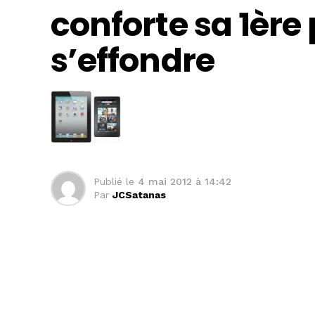
conforte sa 1ère 
s’effondre
Publié le
4 mai 2012 à 14:42
Par
JCSatanas