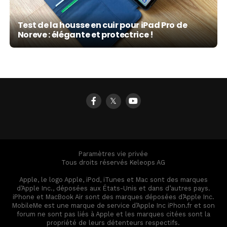
Test de la housse en cuir pour iPad Pro de
Noreve : élégante et protectrice !
𝕏
Paramètres vie privée
Tous droits réservés Keleops AG
Apple, le logo Apple, iPod, iTunes et Mac sont des marques
d’Apple Inc., déposées aux États-Unis et dans d’autres pays.
iPhone et MacBook Air sont des marques déposées d’Apple Inc.
MobileMe est une marque de service d’Apple Inc iPhon.fr et son
forum ne sont pas liés à Apple et les marques citées sont la
propriété de leurs détenteurs respectifs.