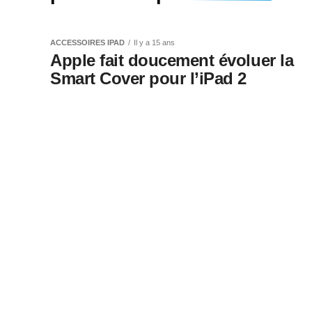
Test accessoire iP
sacoche “Rush en 
ACCESSOIRES IPAD
Il y a 15 ans
Apple fait doucement évoluer la
Beez
Smart Cover pour l’iPad 2
On vous a déjà présenté pas mal de