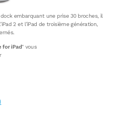
 dock embarquant une prise 30 broches, il
’iPad 2 et l’iPad de troisième génération,
cernés.
 for iPad
" vous
r
d