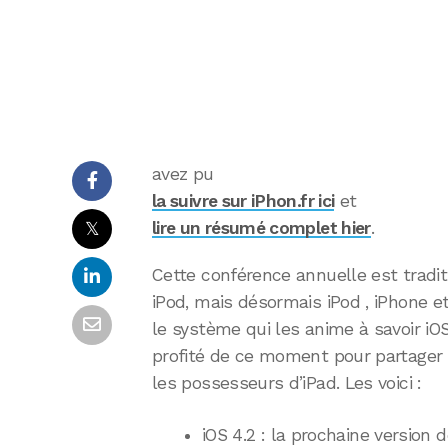
avez pu
la suivre sur iPhon.fr ici
et
𝕏
lire un résumé complet hier
.
Cette conférence annuelle est trad
iPod, mais désormais iPod , iPhone et
le système qui les anime à savoir iO
profité de ce moment pour partager 
les possesseurs d’iPad. Les voici :
iOS 4.2 : la prochaine version d