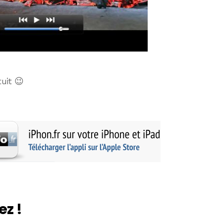
uit 😉
ez !