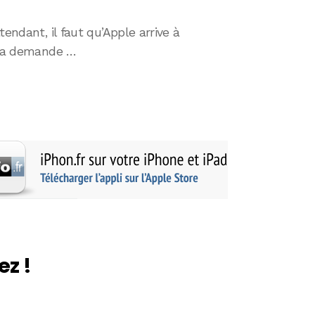
endant, il faut qu’Apple arrive à
r la demande …
ez !