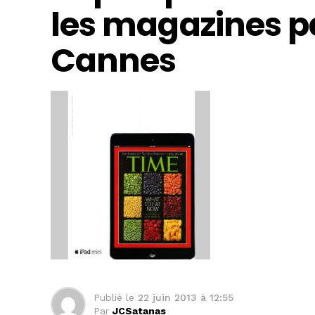
les magazines p
Cannes
Publié le
22 juin 2013 à 12:55
Par
JCSatanas