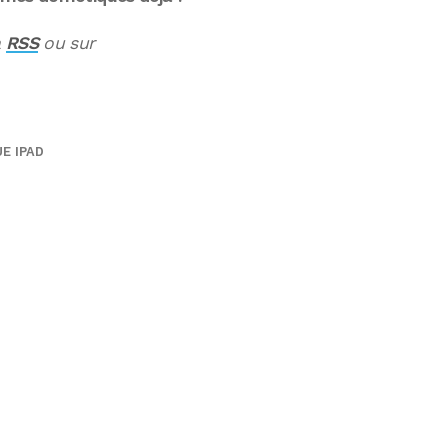
a
RSS
ou sur
E IPAD