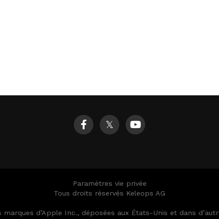
𝕏
Paramètres vie privée
Tous droits réservés Keleops AG
es marques d’Apple Inc., déposées aux États-Unis et dans d’au