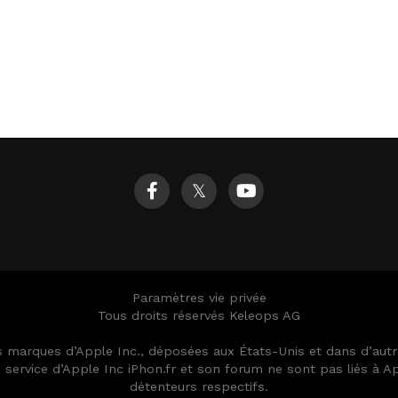
𝕏
Paramètres vie privée
Tous droits réservés Keleops AG
es marques d’Apple Inc., déposées aux États-Unis et dans d’au
ervice d’Apple Inc iPhon.fr et son forum ne sont pas liés à App
détenteurs respectifs.