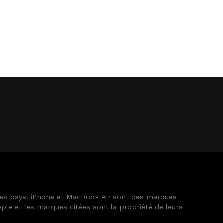
tres pays. iPhone et MacBook Air sont des marques
le et les marques citées sont la propriété de leurs