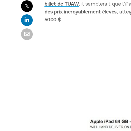
billet de TUAW
, il semblerait que l’i
𝕏
des prix incroyablement élevés
, atte
5000 $
.