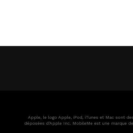
Apple, le logo Apple, iPod, iTunes et Mac sont d
déposées d’Apple Inc. MobileMe est une marque de s