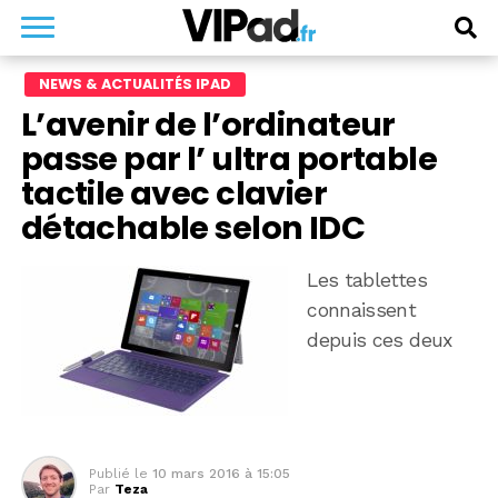
NEWS & ACTUALITÉS IPAD
L’avenir de l’ordinateur
passe par l’ ultra portable
tactile avec clavier
détachable selon IDC
Les tablettes
connaissent
depuis ces deux
Publié le
10 mars 2016 à 15:05
Par
Teza