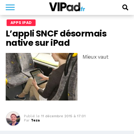
APPS IPAD
L’appli SNCF désormais
native sur iPad
Mieux vaut
Publié le
11 décembre 2015 à 17:01
Par
Teza