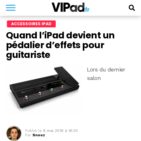
ACCESSOIRES IPAD
Quand l’iPad devient un
pédalier d’effets pour
guitariste
Lors du dernier
salon
Publié le
8 mai 2018 à 16:33
Par
Snooz