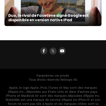
Duo, le rival de Facetime signé Google est
disponible en version native iPad
𝕏
Paramètres vie privée
Tous droits réservés Keleops AG
Apple, le logo Apple, iPod, iTunes et Mac sont des marques
d’Apple Inc., déposées aux États-Unis et dans d’autres pays.
iPhone et MacBook Air sont des marques déposées d’Apple Inc.
MobileMe est une marque de service d’Apple Inc iPhon.fr et son
forum ne sont pas liés à Apple et les marques citées sont la