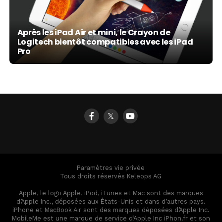
Après les iPad Air et mini, le Crayon de
Logitech bientôt compatibles avec les iPad
Pro
𝕏
Paramètres vie privée
Tous droits réservés Keleops AG
Apple, le logo Apple, iPod, iTunes et Mac sont des marques
d’Apple Inc., déposées aux États-Unis et dans d’autres pays.
iPhone et MacBook Air sont des marques déposées d’Apple Inc.
MobileMe est une marque de service d’Apple Inc iPhon.fr et son