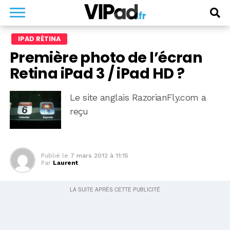
IPAD RÉTINA
Première photo de l’écran
Retina iPad 3 / iPad HD ?
Le site anglais RazorianFly.com a
reçu
Publié le
7 mars 2012 à 11:15
Par
Laurent