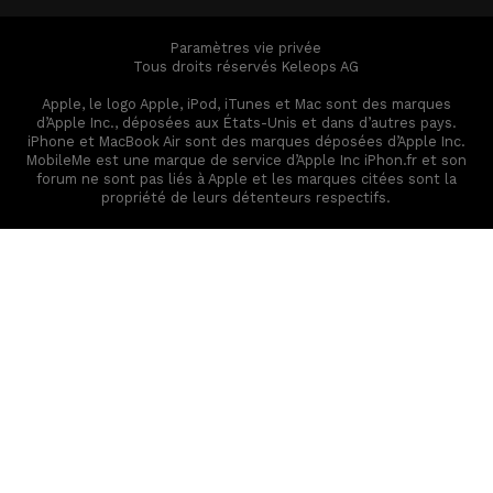
Paramètres vie privée
Tous droits réservés Keleops AG
Apple, le logo Apple, iPod, iTunes et Mac sont des marques
d’Apple Inc., déposées aux États-Unis et dans d’autres pays.
iPhone et MacBook Air sont des marques déposées d’Apple Inc.
MobileMe est une marque de service d’Apple Inc iPhon.fr et son
forum ne sont pas liés à Apple et les marques citées sont la
propriété de leurs détenteurs respectifs.