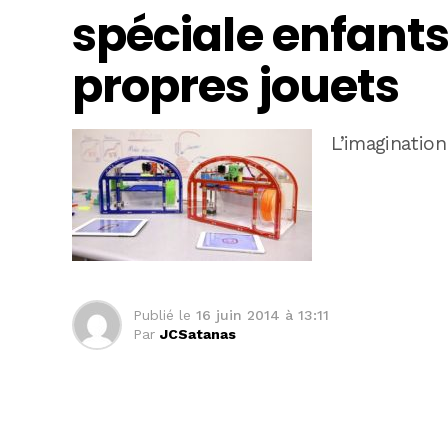
spéciale enfants
propres jouets
L’imagination
Publié le
16 juin 2014 à 13:11
Par
JCSatanas