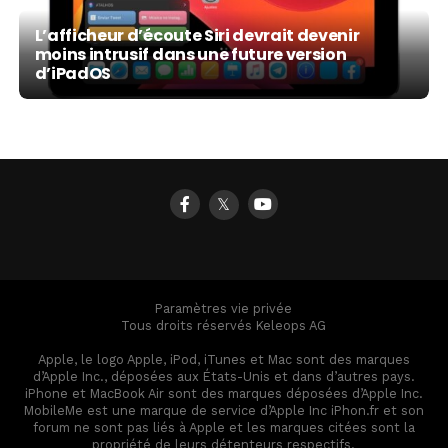
L’afficheur d’écoute Siri devrait devenir
moins intrusif dans une future version
d’iPadOS
𝕏
Paramètres vie privée
Tous droits réservés Keleops AG
Apple, le logo Apple, iPod, iTunes et Mac sont des marques
d’Apple Inc., déposées aux États-Unis et dans d’autres pays.
iPhone et MacBook Air sont des marques déposées d’Apple Inc.
MobileMe est une marque de service d’Apple Inc iPhon.fr et son
forum ne sont pas liés à Apple et les marques citées sont la
propriété de leurs détenteurs respectifs.