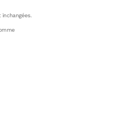
t inchangées.
 comme