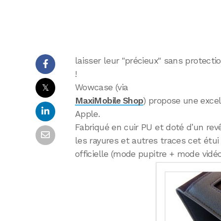
laisser leur "précieux" sans protecti
!
𝕏
Wowcase (via
MaxiMobile Shop
) propose une excell
Apple.
Fabriqué en cuir PU et doté d’un revê
les rayures et autres traces cet ét
officielle (mode pupitre + mode vidéo