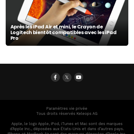
Après les iPad Air et mini, le Crayon de
Logitech bientôt compatibles avec les iPad
Pro
𝕏
Paramètres vie privée
Tous droits réservés Keleops AG
Apple, le logo Apple, iPod, iTunes et Mac sont des marques
d’Apple Inc., déposées aux États-Unis et dans d’autres pays.
iPhone et MacBook Air sont des marques déposées d’Apple Inc.