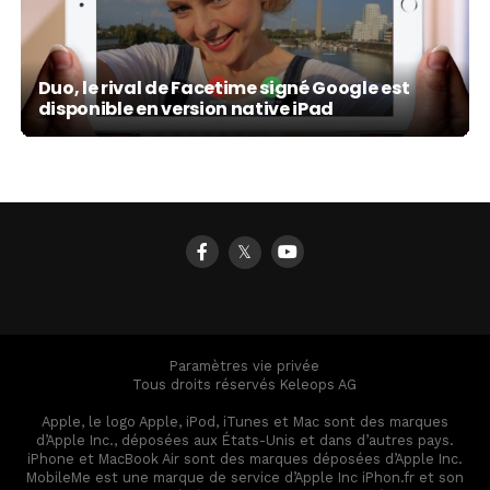
Duo, le rival de Facetime signé Google est
disponible en version native iPad
𝕏
Paramètres vie privée
Tous droits réservés Keleops AG
Apple, le logo Apple, iPod, iTunes et Mac sont des marques
d’Apple Inc., déposées aux États-Unis et dans d’autres pays.
iPhone et MacBook Air sont des marques déposées d’Apple Inc.
MobileMe est une marque de service d’Apple Inc iPhon.fr et son