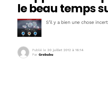
le beau temps s
S’il y a bien une chose incer
Publié le
30 juillet 2012 à 16:14
Par
Grobubu