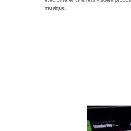
avec différents effets visuels propo
musique
.