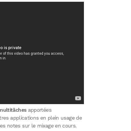
multitâches
apportées
autres applications en plein usage de
es notes sur le mixage en cours.