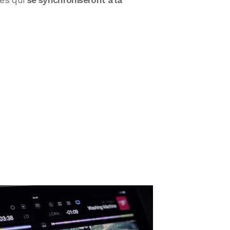
sés qui
se synchroniseront à la