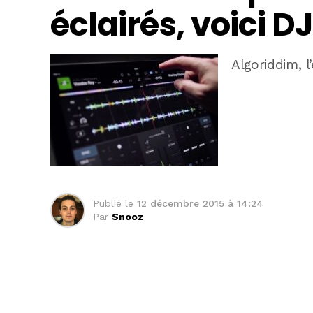
éclairés, voici D
Algoriddim, l
Publié le
12 décembre 2015 à 14:24
Par
Snooz