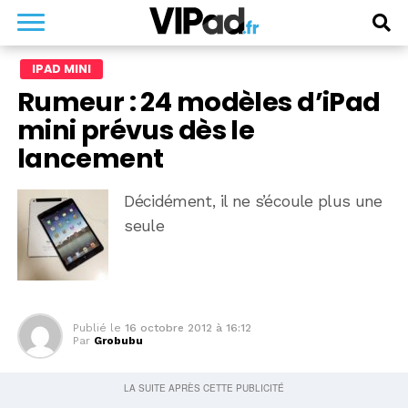
IPAD MINI
Rumeur : 24 modèles d’iPad
mini prévus dès le
lancement
Décidément, il ne s’écoule plus une
seule
Publié le
16 octobre 2012 à 16:12
Par
Grobubu