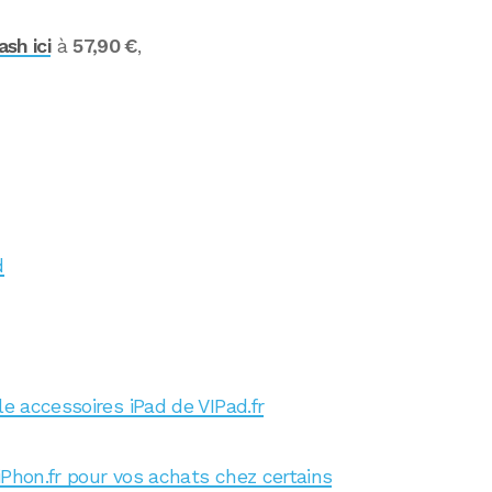
ash ici
à
57,90 €
,
d
le accessoires iPad de VIPad.fr
iPhon.fr pour vos achats chez certains