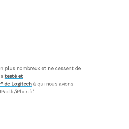
 en plus nombreux et ne cessent de
ons
testé et
r" de Logitech
à qui nous avions
d.fr/iPhon.fr’.