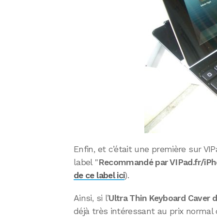
Enfin, et c’était une première sur VIP
label "
Recommandé par VIPad.fr/iPh
de ce label ici
).
Ainsi, si l’
Ultra Thin Keyboard Caver 
déjà très intéressant au prix normal 