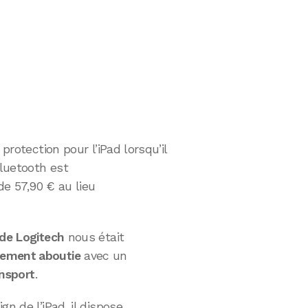
 protection pour l’iPad lorsqu’il
Bluetooth est
de 57,90 € au lieu
 de Logitech
nous était
itement aboutie
avec un
ansport
.
n de l’iPad, il dispose