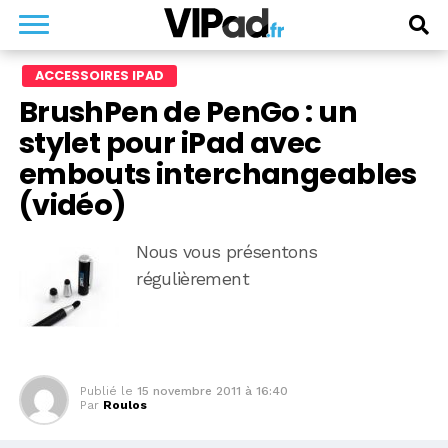
ACCESSOIRES IPAD
BrushPen de PenGo : un
stylet pour iPad avec
embouts interchangeables
(vidéo)
Nous vous présentons
régulièrement
Publié le
15 novembre 2011 à 16:40
Par
Roulos