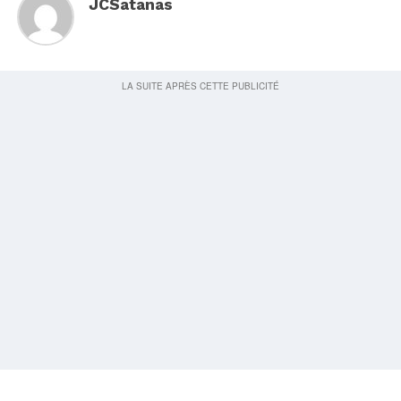
JCSatanas