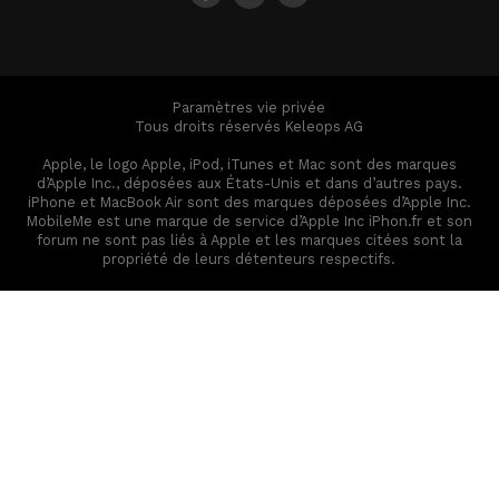
Paramètres vie privée
Tous droits réservés Keleops AG
Apple, le logo Apple, iPod, iTunes et Mac sont des marques
d’Apple Inc., déposées aux États-Unis et dans d’autres pays.
iPhone et MacBook Air sont des marques déposées d’Apple Inc.
MobileMe est une marque de service d’Apple Inc iPhon.fr et son
forum ne sont pas liés à Apple et les marques citées sont la
propriété de leurs détenteurs respectifs.