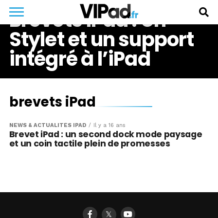
Brevets iPad : Un
Stylet et un support
intégré à l’iPad
brevets iPad
NEWS & ACTUALITÉS IPAD
Il y a 16 ans
Brevet iPad : un second dock mode paysage
et un coin tactile plein de promesses
𝕏