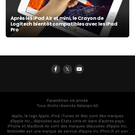
Après les iPad Air et mini, le Crayon de
Logitech bientôt compatibles avec les iPad
Pro
𝕏
Paramètres vie privée
Tous droits réservés Keleops AG
Apple, le logo Apple, iPod, iTunes et Mac sont des marques
d’Apple Inc., déposées aux États-Unis et dans d’autres pays.
iPhone et MacBook Air sont des marques déposées d’Apple Inc.
MobileMe est une marque de service d’Apple Inc iPhon.fr et son