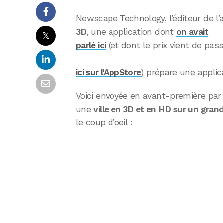
Newscape Technology, l’éditeur de l’
3D
, une application dont
on avait
𝕏
parlé ici
(et dont le prix vient de pas
ici sur l’AppStore
) prépare une applica
Voici envoyée en avant-première par
une
ville en 3D et en HD sur un gran
le coup d’oeil :