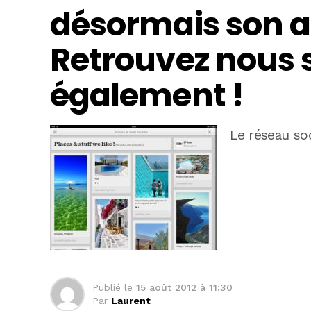
désormais son a
Retrouvez nous s
également !
Le réseau soc
Publié le
15 août 2012 à 11:30
Par
Laurent