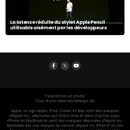
La latence réduite du stylet Apple Pencil
utilisable aisément par les développeurs
𝕏
Paramètres vie privée
Tous droits réservés Keleops AG
Apple, le logo Apple, iPod, iTunes et Mac sont des marques
d’Apple Inc., déposées aux États-Unis et dans d’autres pays.
iPhone et MacBook Air sont des marques déposées d’Apple Inc.
MobileMe est une marque de service d’Apple Inc iPhon.fr et son