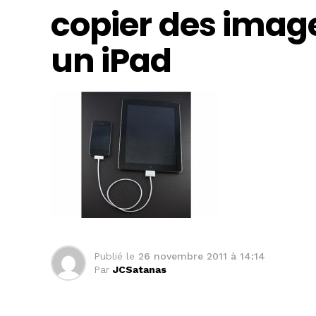
copier des imag
un iPad
Publié le
26 novembre 2011 à 14:14
Par
JCSatanas