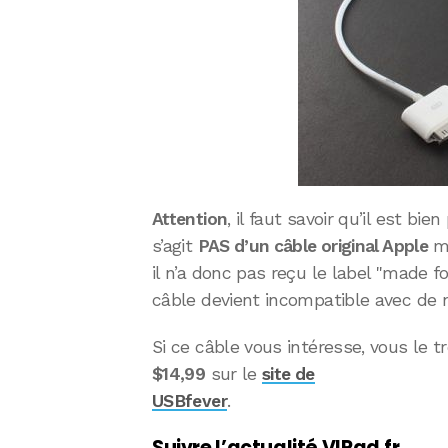
Attention
, il faut savoir qu’il est bien
s’agit
PAS d’un câble original Apple
ma
il n’a donc pas reçu le label "made fo
câble devient incompatible avec de n
Si ce câble vous intéresse, vous le t
$14,99
sur le
site de
USBfever
.
Suivre l’actualité VIPad.fr