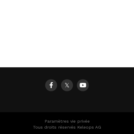
𝕏
Paramètres vie privée
Tous droits réservés Keleops AG