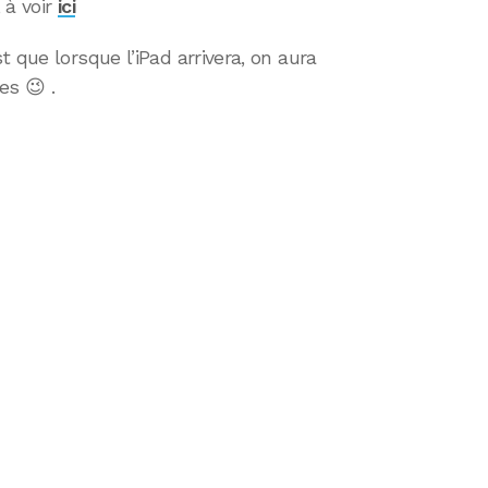
 à voir
ici
 que lorsque l’iPad arrivera, on aura
es 😉 .