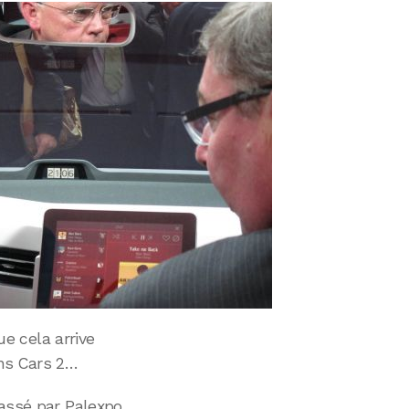
e cela arrive
ans Cars 2…
assé par Palexpo