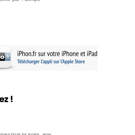
ez !
RDINATEUR DE BORD
VW