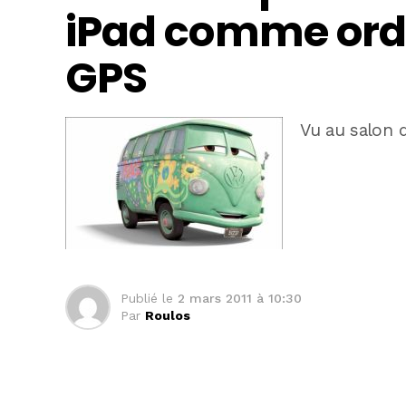
iPad comme ordi
GPS
Vu au salon 
Publié le
2 mars 2011 à 10:30
Par
Roulos