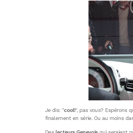
Je dis: "
cool!
", pas vous? Espérons qu
finalement en série. Ou au moins d
Des
lecteurs Genevois
qui seraient p