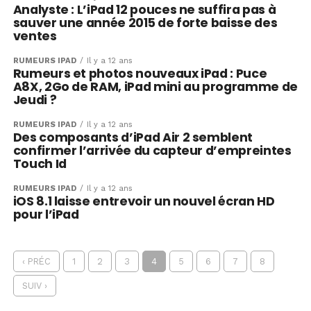
Analyste : L’iPad 12 pouces ne suffira pas à
sauver une année 2015 de forte baisse des
ventes
RUMEURS IPAD
Il y a 12 ans
Rumeurs et photos nouveaux iPad : Puce
A8X, 2Go de RAM, iPad mini au programme de
Jeudi ?
RUMEURS IPAD
Il y a 12 ans
Des composants d’iPad Air 2 semblent
confirmer l’arrivée du capteur d’empreintes
Touch Id
RUMEURS IPAD
Il y a 12 ans
iOS 8.1 laisse entrevoir un nouvel écran HD
pour l’iPad
‹ PRÉC
1
2
3
4
5
6
7
8
SUIV ›