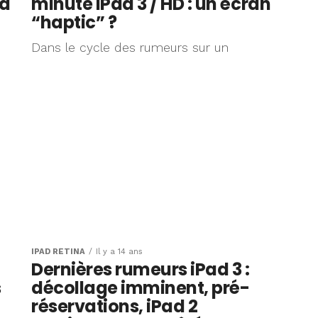
 à
minute iPad 3 / HD : un écran
“haptic” ?
Dans le cycle des rumeurs sur un
IPAD RÉTINA
Il y a 14 ans
Dernières rumeurs iPad 3 :
s
décollage imminent, pré-
réservations, iPad 2