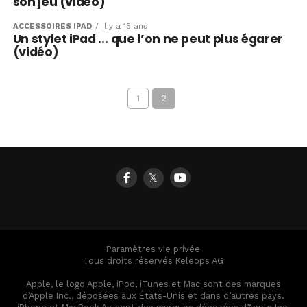
son jeu (vidéo)
ACCESSOIRES IPAD
Il y a 15 ans
Un stylet iPad … que l’on ne peut plus égarer
(vidéo)
1
2
𝕏
Paramètres vie privée
Tous droits réservés Keleops AG
Apple, le logo Apple, iPod, iTunes et Mac sont des marques
d’Apple Inc., déposées aux États-Unis et dans d’autres pays.