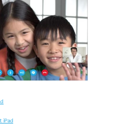
ad
t iPad