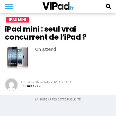
IPAD MINI
iPad mini : seul vrai
concurrent de l’iPad ?
On attend
Publié le
19 octobre 2012 à 12:17
Par
Grobubu