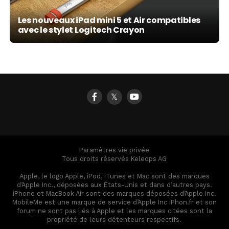
Les nouveaux iPad mini 5 et Air compatibles
avec le stylet Logitech Crayon
𝕏
Paramètres vie privée
Tous droits réservés Keleops AG
Apple, le logo Apple, iPod, iTunes et Mac sont des marques
d’Apple Inc., déposées aux États-Unis et dans d’autres pays.
iPhone et MacBook Air sont des marques déposées d’Apple Inc.
MobileMe est une marque de service d’Apple Inc iPhon.fr et son
forum ne sont pas liés à Apple et les marques citées sont la
propriété de leurs détenteurs respectifs.