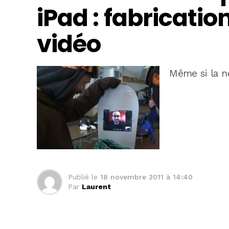
iPad : fabrication
vidéo
Même si la ne
Publié le
18 novembre 2011 à 14:40
Par
Laurent