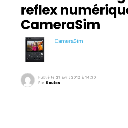
reflex numérique
CameraSim
CameraSim
Publié le
21 avril 2012 à 14:30
Par
Roulos