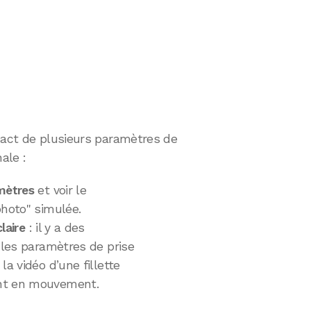
mpact de plusieurs paramètres de
ale :
mètres
et voir le
photo" simulée.
laire
: il y a des
r les paramètres de prise
la vidéo d’une fillette
ent en mouvement.