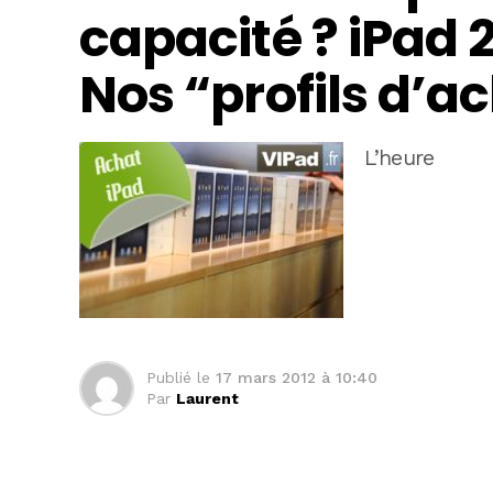
capacité ? iPad 
Nos “profils d’a
L’heure
Publié le
17 mars 2012 à 10:40
Par
Laurent