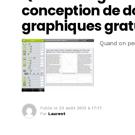
conception de 
graphiques gratu
Quand on pe
Publié le
23 août 2012 à 17:17
Par
Laurent